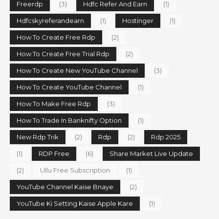
Freerdp
(3)
Hdfc Refer And Earn
(1)
Hdfcskyreferandearn
(1)
Hostinger
(1)
How To Create Free Rdp
(2)
How To Create Free Trial Rdp
(2)
How To Create New YouTube Channel
(3)
How To Create YouTube Channel
(1)
How To Make Free Rdp
(3)
How To Trade In Banknifty Option
(1)
New Rdp Trik
(2)
Rdp
(2)
Rdp 2025
(1)
RDP Free
(6)
Share Market Live Update
(2)
Ullu Free Subscription
(1)
YouTube Channel Kaise Bnaye
(2)
YouTube Ki Setting Kaise Apple Kare
(1)