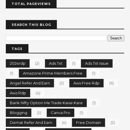
TOTAL PAGEVIEWS
SEARCH THIS BLOG
TAGS
2024rdp
(2)
Ads.txt
(1)
Ads.txt Issue
(1)
Amazone Prime Members Free
(1)
Angel Refer And Earn
(2)
Aws Free Rdp
(6)
Aws Rdp
(4)
Bank Nifty Option Me Trade Kaise Kare
(1)
Blogging
(2)
Canva Pro
(1)
Demat Refer And Earn
(4)
Free Domain
(2)