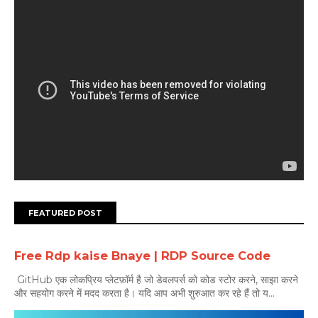
FEATURED POST
Free Rdp kaise Bnaye | RDP Source Code
GitHub एक लोकप्रिय प्लेटफ़ॉर्म है जो डेवलपर्स को कोड स्टोर करने, साझा करने
और सहयोग करने में मदद करता है। यदि आप अभी शुरुआत कर रहे हैं तो य...