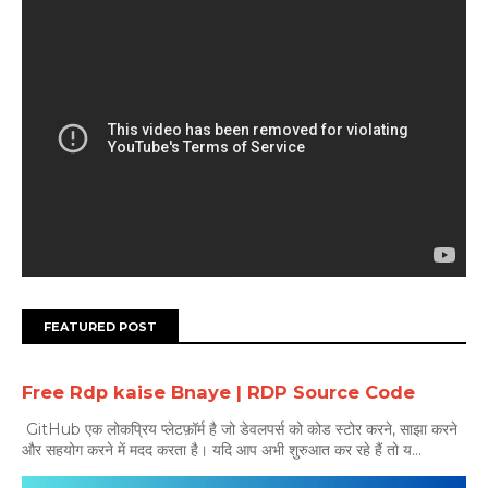
FEATURED POST
Free Rdp kaise Bnaye | RDP Source Code
GitHub एक लोकप्रिय प्लेटफ़ॉर्म है जो डेवलपर्स को कोड स्टोर करने, साझा करने
और सहयोग करने में मदद करता है। यदि आप अभी शुरुआत कर रहे हैं तो य...