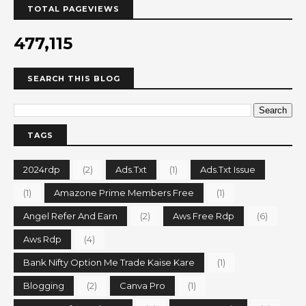
TOTAL PAGEVIEWS
477,115
SEARCH THIS BLOG
TAGS
2024rdp
(2)
Ads.txt
(1)
Ads.txt Issue
(1)
Amazone Prime Members Free
(1)
Angel Refer And Earn
(2)
Aws Free Rdp
(6)
Aws Rdp
(4)
Bank Nifty Option Me Trade Kaise Kare
(1)
Blogging
(2)
Canva Pro
(1)