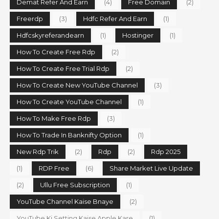
Demat Refer And Earn
(4)
Free Domain
(2)
Freerdp
(3)
Hdfc Refer And Earn
(1)
Hdfcskyreferandearn
(1)
Hostinger
(1)
How To Create Free Rdp
(2)
How To Create Free Trial Rdp
(2)
How To Create New YouTube Channel
(3)
How To Create YouTube Channel
(1)
How To Make Free Rdp
(3)
How To Trade In Banknifty Option
(1)
New Rdp Trik
(2)
Rdp
(2)
Rdp 2025
(1)
RDP Free
(6)
Share Market Live Update
(2)
Ullu Free Subscription
(1)
YouTube Channel Kaise Bnaye
(2)
YouTube Ki Setting Kaise Apple Kare
(1)